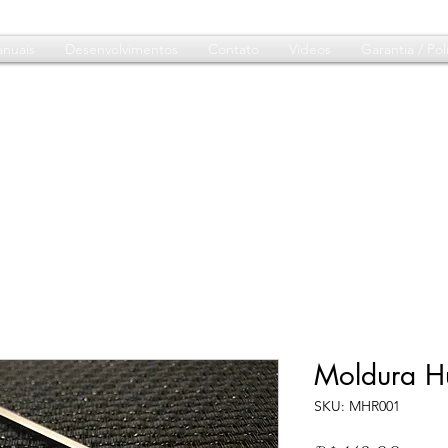
nuais
Desenvolvimentos
Contato
Vídeos
Garantia / Polí
Moldura H
SKU: MHR001