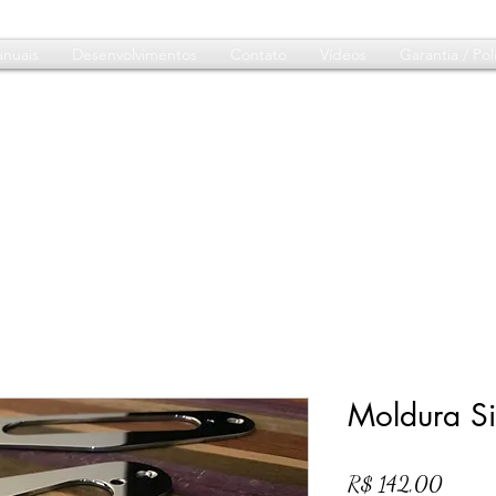
nuais
Desenvolvimentos
Contato
Vídeos
Garantia / Polí
Moldura Si
Preço
R$ 142,00