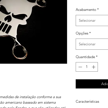
norm
Acabamento
*
Selecionar
Opções
*
Selecionar
Quantidade
*
Adic
medidas de instalação conforme a sua
Características
drão americano baseado em sistema
ado pela Fender, e que são utilizadas até