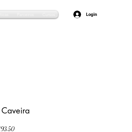
Login
ticas
Parceiros
Cursos
 Caveira
Preço
193,50