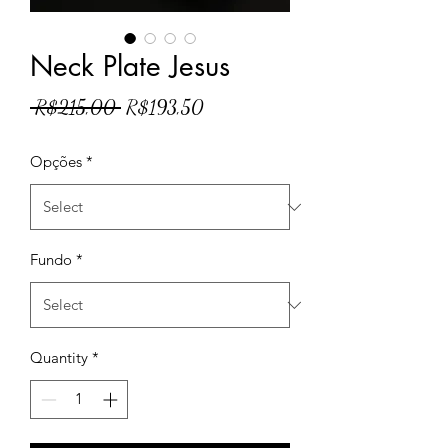
Neck Plate Jesus
Regular
Sale
 R$215,00 
R$193,50
Price
Price
Opções
*
Fundo
*
Quantity
*