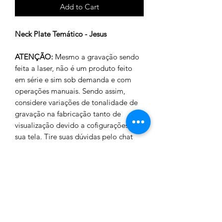
Add to Cart
Neck Plate Temático - Jesus
ATENÇÃO:
Mesmo a gravação sendo
feita a laser, não é um produto feito
em série e sim sob demanda e com
operações manuais. Sendo assim,
considere variações de tonalidade de
gravação na fabricação tanto de
visualização devido a cofigurações da
sua tela. Tire suas dúvidas pelo chat
antes de efetuar a compra.
Características
Este lindo Neck temático é produzido
POLÍTICA DE RETORNO E
em Inox com gravação a Laser.