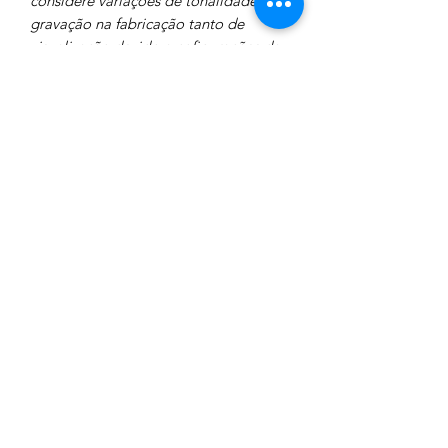
considere variações de tonalidade de
gravação na fabricação tanto de
visualização devido a cofigurações da
sua tela. Tire suas dúvidas pelo chat
antes de efetuar a compra.
Não diponibilizamos parafusos
dourados.
Características
Solte a imaginação. Nosso Neck Plate
POLÍTICA DE RETORNO E
é produzido em Latão
com acabamento Relicado. O mais
REEMBOLSO
legal é que ele pode ser feito com a
sua arte. Consulte-nos.
Nosso compromisso é com a sua
FRETE
Não acompanha parafusos
satisfação, por isso se o produto
apresentar um problema de fabricação
Frete por conta do comprador.
e não apresentar sinais de mau uso,
teremos prazer em ajudá-lo. Não deixe
de entrar em contato.