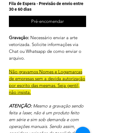
Fila de Espera - Previsão de envio entre
30 e 60 dias
Pré-encomendar
Gravação:
Necessário enviar a arte
vetorizada. Solicite informações via
Chat ou Whatsapp de como enviar o
arquivo.
Não gravamos Nomes e Logamarcas
de empresas sem a devida autorização
por escrito das mesmas. Seja gentil,
não insista.
ATENÇÃO:
Mesmo a gravação sendo
feita a laser, não é um produto feito
em série e sim sob demanda e com
operações manuais. Sendo assim,