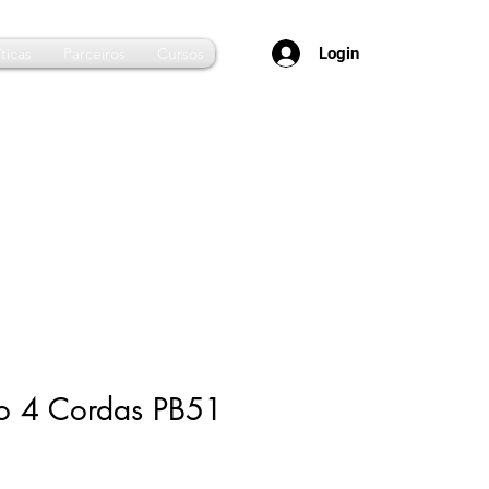
Login
ticas
Parceiros
Cursos
xo 4 Cordas PB51