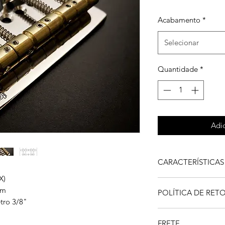
Acabamento
*
Selecionar
Quantidade
*
Adic
CARACTERÍSTICAS
X)
Robustez, qualidade
mm
POLÍTICA DE RE
ponte confeccionad
tro 3/8"
(Saddle) é usinado a
Nosso compromisso é
de Latão, acompanh
FRETE
se o produto apres