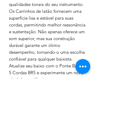
qualidades tonais do seu instrumento.
Os Carrinhos de latão fornecem uma
superfície lisa e estável para suas
cordas, permitindo melhor ressonância
e sustentação. Não apenas oferece um
som superior, mas sua construção
durável garante um ótimo
desempenho, tornando-o uma escolha
confiável para qualquer baixista.
Atualize seu baixo com o Ponte Baixo
5 Cordas BR5 e experimente um novo
nível de excelência sonora.
CARACTERÍSTICAS
Ponte Baixo 5 Cordas Vintage (INOX)
POLÍTICA DE RETORNO E
Material da Base: Inox Polido
Carrinhos: Latão Usinados Diâmetro
REEMBOLSO
3/8"