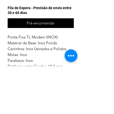
Fila de Espera - Previsão de envio entre
30 e 60 dias
Pré-encomendar
Ponte Fixa TL Modern (INOX)
Material da Base: Inox Polido
Carrinhos: Inox Usinados e Polidos
Molas: Inox
Parafusos: Inox
Distância entre Cordas: 10,5 mm
INFORMAÇÕES DO PRODUTO
Inovação, performance, durabilidade,
POLÍTICA DE RETORNO E
robustez e beleza são as características
dessa peça. A Base é confeccionada
REEMBOLSO
em Inox polido. Nosso Carrinho