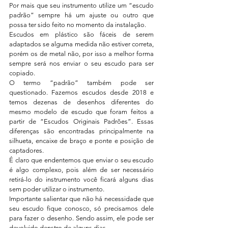
Por mais que seu instrumento utilize um “escudo 
padrão” sempre há um ajuste ou outro que 
possa ter sido feito no momento da instalação.
Escudos em plástico são fáceis de serem 
adaptados se alguma medida não estiver correta, 
porém os de metal não, por isso a melhor forma 
sempre será nos enviar o seu escudo para ser 
copiado.
O termo “padrão” também pode ser 
questionado. Fazemos escudos desde 2018 e 
temos dezenas de desenhos diferentes do 
mesmo modelo de escudo que foram feitos a 
partir de “Escudos Originais Padrões”. Essas 
diferenças são encontradas principalmente na 
silhueta, encaixe de braço e ponte e posição de 
captadores.
É claro que endentemos que enviar o seu escudo 
é algo complexo, pois além de ser necessário 
retirá-lo do instrumento você ficará alguns dias 
sem poder utilizar o instrumento.
Importante salientar que não há necessidade que 
seu escudo fique conosco, só precisamos dele 
para fazer o desenho. Sendo assim, ele pode ser 
devolvido denstro de alguns dias.