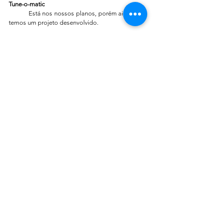
Tune-o-matic
	Está nos nossos planos, porém ainda não 
temos um projeto desenvolvido.
Venda de Componentes Separadamente
	Não vendemos componentes de nossos 
produtos separadamente, como carrinhos ou 
blocos. Nosso foco está na solução completa de 
hardware.
Comentários
Escreva um comentário