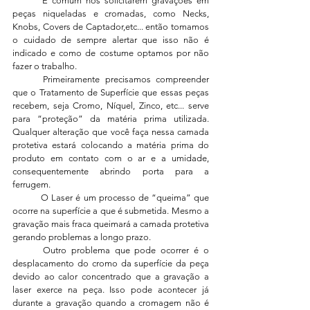
	É comum nos solicitarem gravações em 
peças niqueladas e cromadas, como Necks, 
Knobs, Covers de Captador,etc... então tomamos 
o cuidado de sempre alertar que isso não é 
indicado e como de costume optamos por não 
fazer o trabalho.
	Primeiramente precisamos compreender 
que o Tratamento de Superfície que essas peças 
recebem, seja Cromo, Níquel, Zinco, etc... serve 
para “proteção” da matéria prima utilizada. 
Qualquer alteração que você faça nessa camada 
protetiva estará colocando a matéria prima do 
produto em contato com o ar e a umidade, 
consequentemente abrindo porta para a 
ferrugem.
	O Laser é um processo de “queima” que 
ocorre na superfície a que é submetida. Mesmo a 
gravação mais fraca queimará a camada protetiva 
gerando problemas a longo prazo.
	Outro problema que pode ocorrer é o 
desplacamento do cromo da superfície da peça 
devido ao calor concentrado que a gravação a 
laser exerce na peça. Isso pode acontecer já 
durante a gravação quando a cromagem não é 