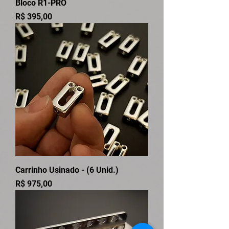
Bloco R1-PRO
Preço
R$ 395,00
Carrinho Usinado - (6 Unid.)
Preço
R$ 975,00