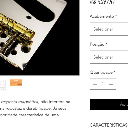
Preço
R$ 527,00
Acabamento
*
Selecionar
Posição
*
Selecionar
Quantidade
*
 resposta magnética
, não interfere na
Adic
a robustez e durabilidade. Já seus
noridade característica de uma
CARACTERÍSTICAS