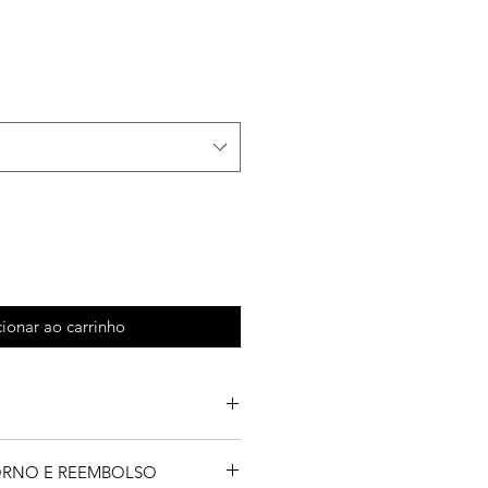
ionar ao carrinho
a em Inox polido para Carrinhos
TORNO E REEMBOLSO