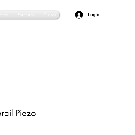
Login
ticas
Parceiros
Cursos
ail Piezo