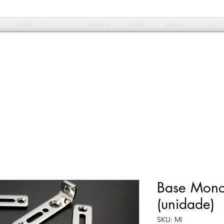
nuais
Desenvolvimentos
Contato
Vídeos
Garantia / Polí
Base Monor
(unidade)
SKU: MI