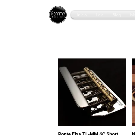
Início
Loja
Blog
Ma
Ponte Fixa TL-MM 6C Short
Visualização rápida
N