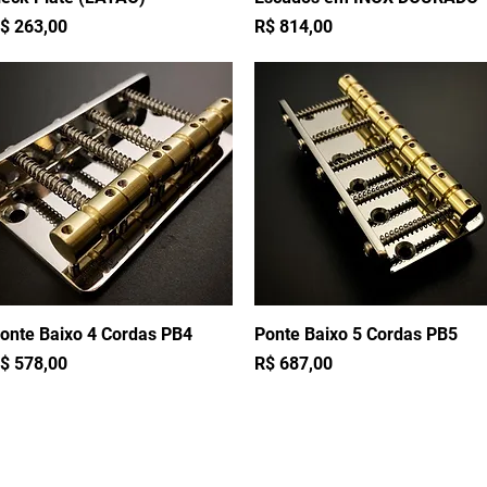
reço
Preço
$ 263,00
R$ 814,00
onte Baixo 4 Cordas PB4
Visualização rápida
Ponte Baixo 5 Cordas PB5
Visualização rápida
reço
Preço
$ 578,00
R$ 687,00