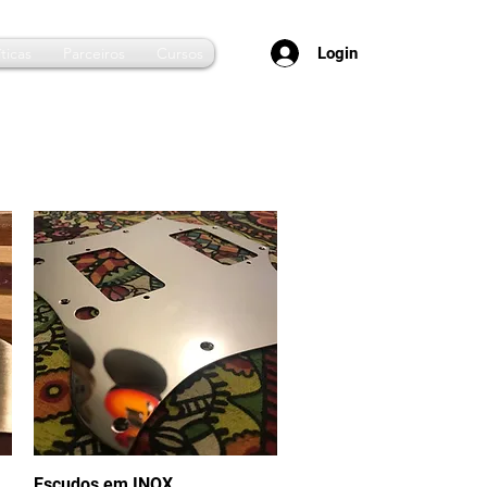
Login
ticas
Parceiros
Cursos
Escudos em INOX
Visualização rápida