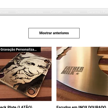
nuais
Desenvolvimentos
Contato
Vídeos
Garantia / Polí
Mostrar anteriores
Gravação Personalizada
eck Plate (LATÃO)
Visualização rápida
Escudos em INOX DOURADO
Visualização rápida