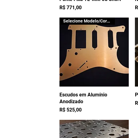
Preço
P
R$ 771,00
R
Selecione Modelo/Cor/Acabam.
Escudos em Alumínio
Visualização rápida
P
Anodizado
P
R
Preço
R$ 525,00