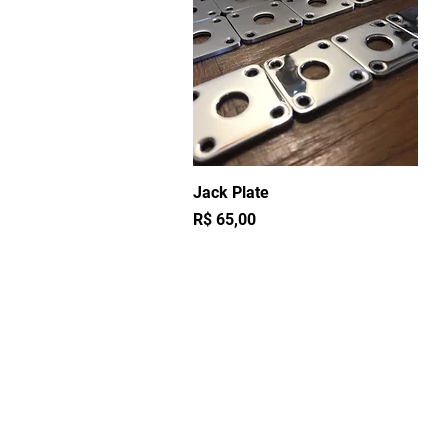
Jack Plate
Visualização rápida
Preço
R$ 65,00
Ram
Ema